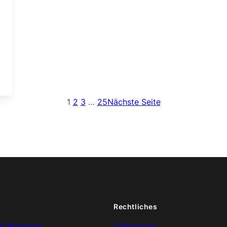
1
2
3
…
25
Nächste Seite
Rechtliches
 & Webdesign
Datenschutz