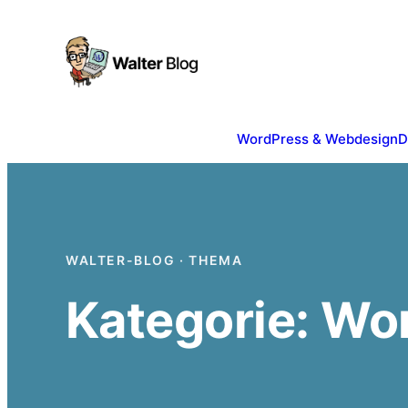
Zum
Inhalt
springen
WordPress & Webdesign
D
WALTER-BLOG · THEMA
Kategorie:
Wor