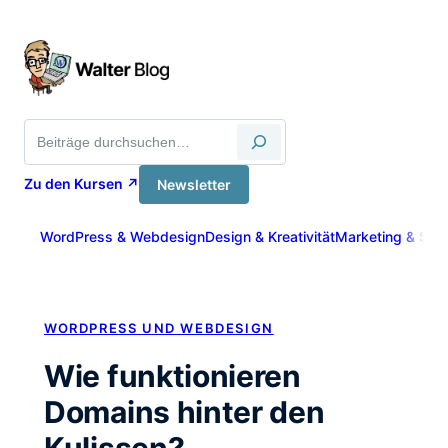
Zum
Inhalt
springen
Suche
Zu den Kursen ↗
Newsletter
WordPress & Webdesign
Design & Kreativität
Marketing & Sich
WORDPRESS UND WEBDESIGN
Wie funktionieren
Domains hinter den
Kulissen?