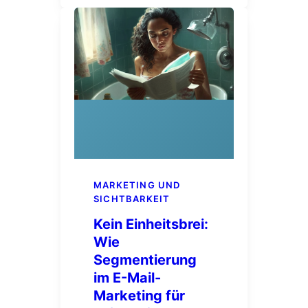
MARKETING UND
SICHTBARKEIT
Kein Einheitsbrei:
Wie
Segmentierung
im E-Mail-
Marketing für