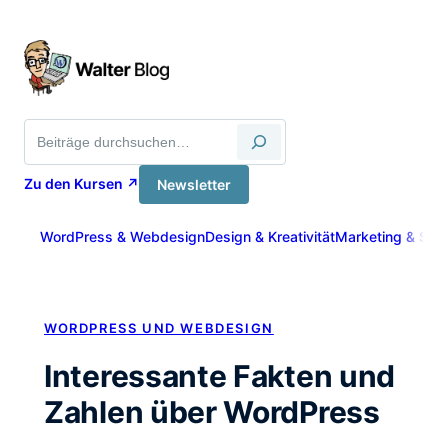
Zum
Inhalt
springen
Suche
Zu den Kursen ↗
Newsletter
WordPress & Webdesign
Design & Kreativität
Marketing & Sich
WORDPRESS UND WEBDESIGN
Interessante Fakten und
Zahlen über WordPress