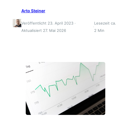
Arto Steiner
Veröffentlicht 23. April 2023 ·
Lesezeit ca.
·
Aktualisiert 27. Mai 2026
2 Min