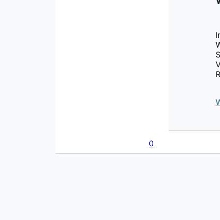
I
W
S
V
R
W
0