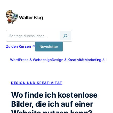
Zum
Inhalt
springen
Suche
Zu den Kursen ↗
Newsletter
WordPress & Webdesign
Design & Kreativität
Marketing & Sich
DESIGN UND KREATIVITÄT
Wo finde ich kostenlose
Bilder, die ich auf einer
Website nutzen kann?