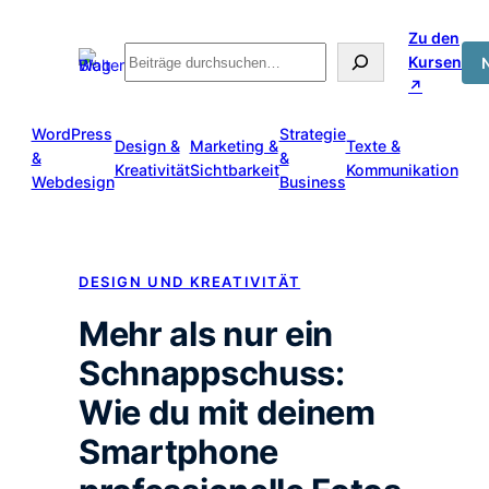
Zum
Zu den
Inhalt
Suche
Kursen
springen
↗
WordPress
Strategie
Design &
Marketing &
Texte &
&
&
Kreativität
Sichtbarkeit
Kommunikation
Webdesign
Business
DESIGN UND KREATIVITÄT
Mehr als nur ein
Schnappschuss:
Wie du mit deinem
Smartphone