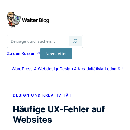
Zum
Inhalt
springen
Suche
Zu den Kursen ↗
Newsletter
WordPress & Webdesign
Design & Kreativität
Marketing & Sich
DESIGN UND KREATIVITÄT
Häufige UX-Fehler auf
Websites