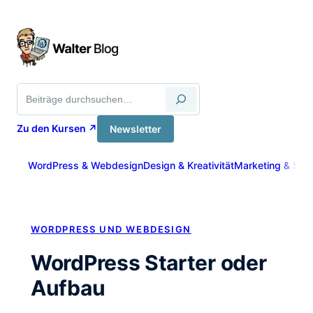
Zum
Inhalt
springen
Suche
Zu den Kursen ↗
Newsletter
WordPress & Webdesign
Design & Kreativität
Marketing & Sich
WORDPRESS UND WEBDESIGN
WordPress Starter oder
Aufbau