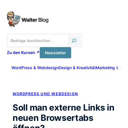
Zum
Inhalt
springen
Suche
Zu den Kursen ↗
Newsletter
WordPress & Webdesign
Design & Kreativität
Marketing & Sich
WORDPRESS UND WEBDESIGN
Soll man externe Links in
neuen Browsertabs
öffnen?