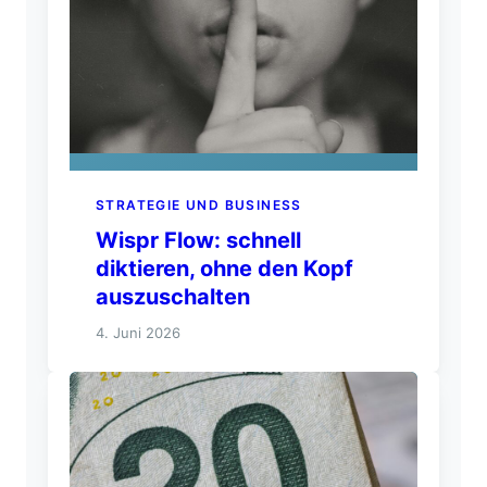
STRATEGIE UND BUSINESS
Wispr Flow: schnell
diktieren, ohne den Kopf
auszuschalten
4. Juni 2026