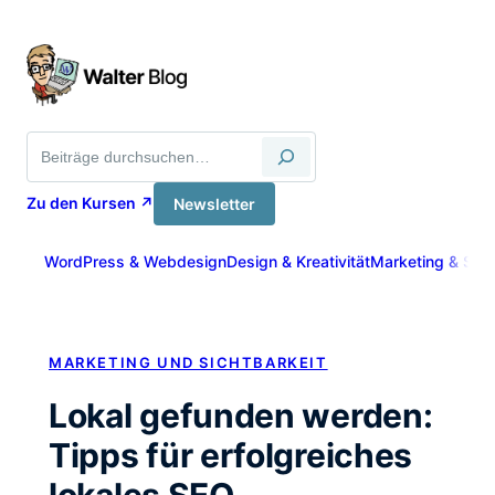
Zum
Inhalt
springen
Suche
Zu den Kursen ↗
Newsletter
WordPress & Webdesign
Design & Kreativität
Marketing & Sich
MARKETING UND SICHTBARKEIT
Lokal gefunden werden:
Tipps für erfolgreiches
lokales SEO