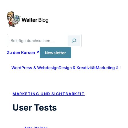
Zum
Inhalt
springen
Suche
Zu den Kursen ↗
Newsletter
WordPress & Webdesign
Design & Kreativität
Marketing & Sich
MARKETING UND SICHTBARKEIT
User Tests