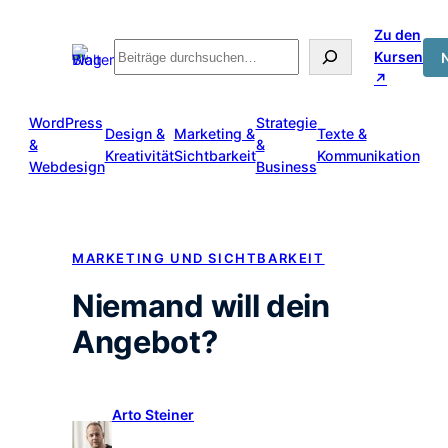
Zum
Zu den
Inhalt
Suche
Kursen
springen
↗
WordPress
Strategie
Design &
Marketing &
Texte &
&
&
Kreativität
Sichtbarkeit
Kommunikation
Webdesign
Business
MARKETING UND SICHTBARKEIT
Niemand will dein
Angebot?
Arto Steiner