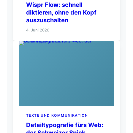
Wispr Flow: schnell
diktieren, ohne den Kopf
auszuschalten
4. Juni 2026
TEXTE UND KOMMUNIKATION
Detailtypografie fürs Web:
der Schweizer Spick