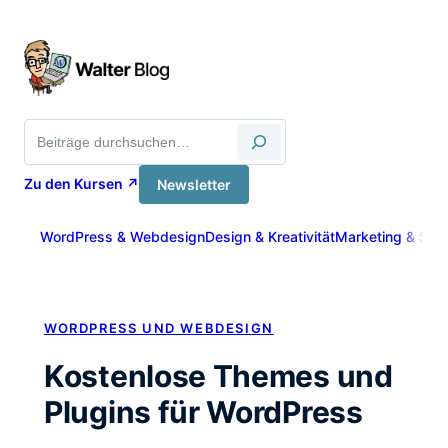
Zum
Inhalt
springen
Suche
Zu den Kursen ↗
Newsletter
WordPress & Webdesign
Design & Kreativität
Marketing & Sich
WORDPRESS UND WEBDESIGN
Kostenlose Themes und
Plugins für WordPress