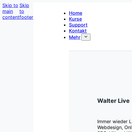
Skip to
Skip
main
to
Home
content
footer
Kurse
Support
Kontakt
Mehr
Walter Live
Immer wieder L
Webdesign, Onl