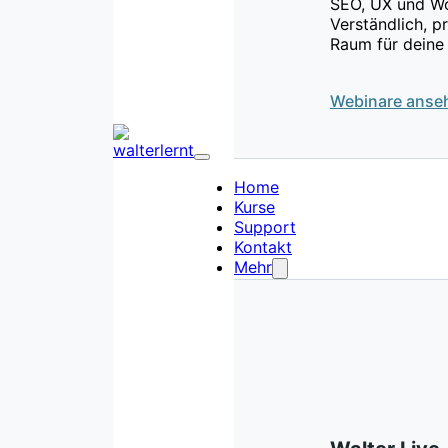
SEO, UX und Wo
Verständlich, p
Raum für deine
Webinare anse
Home
Kurse
Support
Kontakt
Mehr