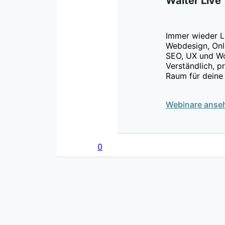
Walter Live
Immer wieder L
Webdesign, Onl
SEO, UX und Wo
Verständlich, p
Raum für deine
Webinare anse
0