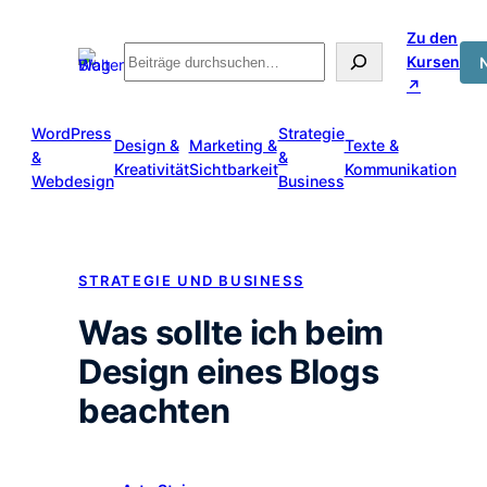
Zum
Zu den
Inhalt
Suche
Kursen
springen
↗
WordPress
Strategie
Design &
Marketing &
Texte &
&
&
Kreativität
Sichtbarkeit
Kommunikation
Webdesign
Business
STRATEGIE UND BUSINESS
Was sollte ich beim
Design eines Blogs
beachten