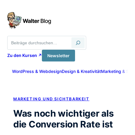
Zum
Inhalt
springen
Suche
Zu den Kursen ↗
Newsletter
WordPress & Webdesign
Design & Kreativität
Marketing & Sich
MARKETING UND SICHTBARKEIT
Was noch wichtiger als
die Conversion Rate ist