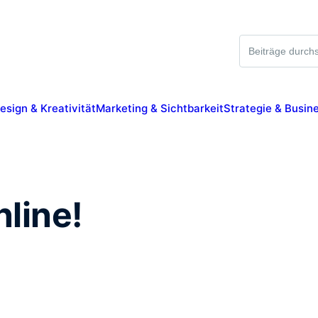
Suche
esign & Kreativität
Marketing & Sichtbarkeit
Strategie & Busin
nline!