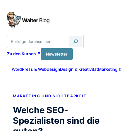
Zum
Inhalt
springen
Suche
Zu den Kursen ↗
Newsletter
WordPress & Webdesign
Design & Kreativität
Marketing & Sich
MARKETING UND SICHTBARKEIT
Welche SEO-
Spezialisten sind die
guten?