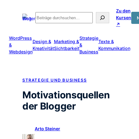
Zum
Zu den
Inhalt
Suche
Kursen
springen
↗
WordPress
Strategie
Design &
Marketing &
Texte &
&
&
Kreativität
Sichtbarkeit
Kommunikation
Webdesign
Business
STRATEGIE UND BUSINESS
Motivationsquellen
der Blogger
Arto Steiner