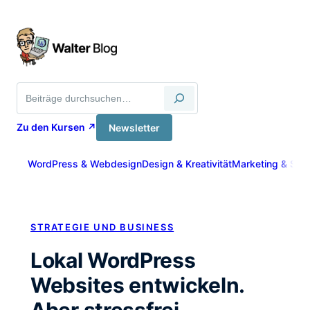
Zum
Inhalt
springen
Suche
Zu den Kursen ↗
Newsletter
WordPress & Webdesign
Design & Kreativität
Marketing & Sich
STRATEGIE UND BUSINESS
Lokal WordPress
Websites entwickeln.
Aber stressfrei.