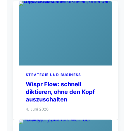
STRATEGIE UND BUSINESS
Wispr Flow: schnell
diktieren, ohne den Kopf
auszuschalten
4. Juni 2026