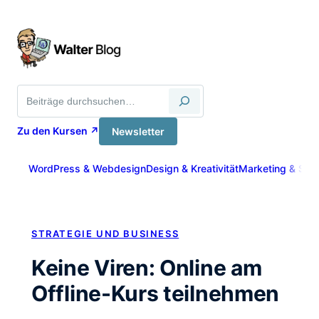
Zum
Inhalt
springen
Suche
Zu den Kursen ↗
Newsletter
WordPress & Webdesign
Design & Kreativität
Marketing & Sich
STRATEGIE UND BUSINESS
Keine Viren: Online am
Offline-Kurs teilnehmen