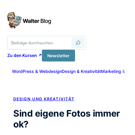
Zum
Inhalt
springen
Suche
Zu den Kursen ↗
Newsletter
WordPress & Webdesign
Design & Kreativität
Marketing & Sich
DESIGN UND KREATIVITÄT
Sind eigene Fotos immer
ok?