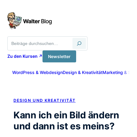
Zum
Inhalt
springen
Suche
Zu den Kursen ↗
Newsletter
WordPress & Webdesign
Design & Kreativität
Marketing & Sich
DESIGN UND KREATIVITÄT
Kann ich ein Bild ändern
und dann ist es meins?