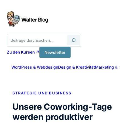
Zum
Inhalt
springen
Suche
Zu den Kursen ↗
Newsletter
WordPress & Webdesign
Design & Kreativität
Marketing & Sich
STRATEGIE UND BUSINESS
Unsere Coworking-Tage
werden produktiver